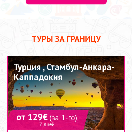
ТУРЫ ЗА ГРАНИЦУ
Турция ,
Стамбул-Анкара-
Каппадокия
от 129€
(за 1-го)
7 дней