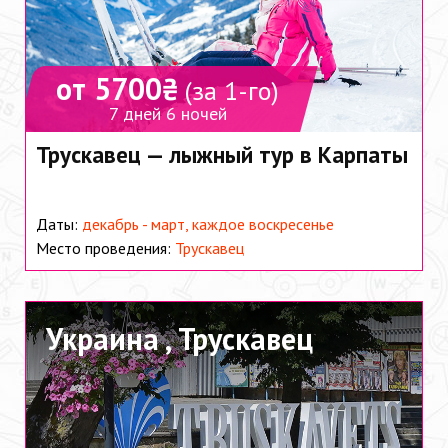
от 5700₴
(за 1-го)
7 дней 6 ночей
Трускавец — лыжный тур в Карпаты
Даты:
декабрь - март, каждое воскресенье
Место проведения:
Трускавец
Украина ,
Трускавец