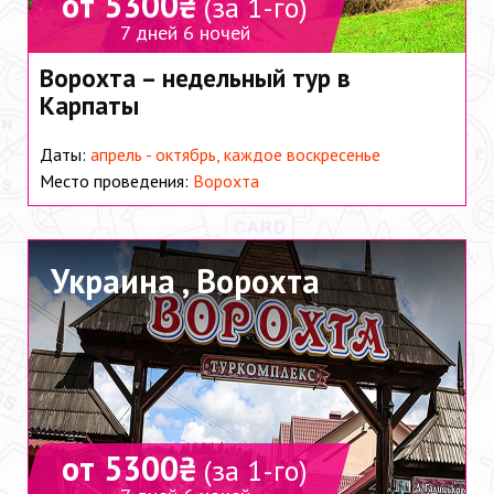
от 5300₴
(за 1-го)
7 дней 6 ночей
Ворохта – недельный тур в
Карпаты
Даты:
апрель - октябрь, каждое воскресенье
Место проведения:
Ворохта
Украина ,
Ворохта
от 5300₴
(за 1-го)