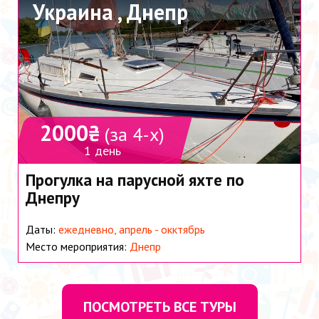
Украина ,
Днепр
2000₴
(за 4-х)
1 день
Прогулка на парусной яхте по
Днепру
Даты:
ежедневно, апрель - окктябрь
Место мероприятия:
Днепр
ПОСМОТРЕТЬ ВСЕ ТУРЫ