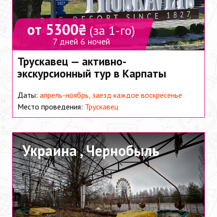
от 5300₴
(за 1-го)
7 дней 6 ночей
Трускавец — активно-
экскурсионный тур в Карпаты
Даты:
апрель-ноябрь, заезд каждое воскресенье
Место проведения:
Трускавец
Украина ,
Чернобыль