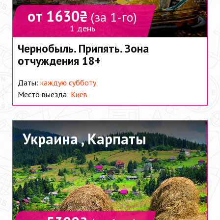
от 1630₴
(за 1-го)
1 день
Чернобыль. Припять. Зона
отчуждения 18+
Даты:
каждую субботу
Место выезда:
Киев
Украина ,
Карпаты